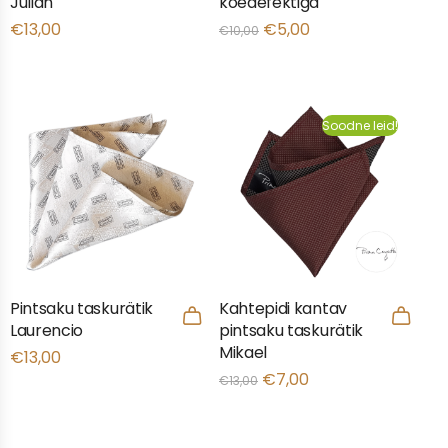
Julian
koedefektiga
€
13,00
€
5,00
€
10,00
Soodne leid!
Pintsaku taskurätik
Kahtepidi kantav
Laurencio
pintsaku taskurätik
Mikael
€
13,00
€
7,00
€
13,00