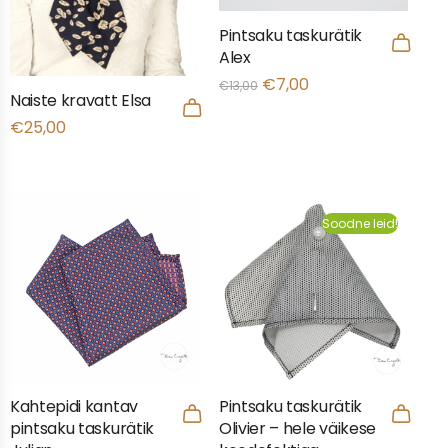
Pintsaku taskurätik
Alex
€
7,00
€
13,00
Naiste kravatt Elsa
€
25,00
Soodne leid!
Kahtepidi kantav
Pintsaku taskurätik
pintsaku taskurätik
Olivier – hele väikese