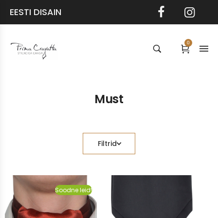
EESTI DISAIN
0
Must
Filtrid
Soodne leid!