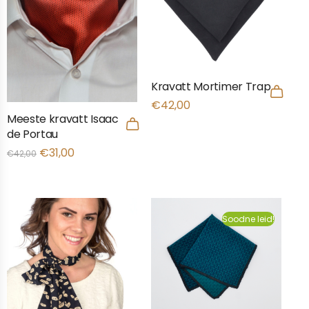
Kravatt Mortimer Trap
€
42,00
Meeste kravatt Isaac
de Portau
€
31,00
€
42,00
Soodne leid!